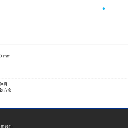
0 mm
星伴月
八款方盒
联系我们