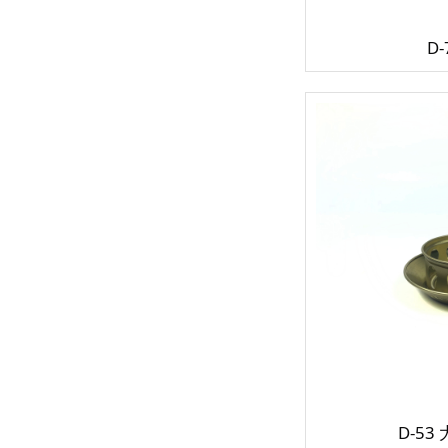
D-
D-5